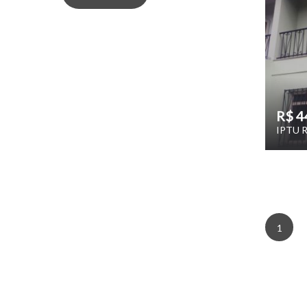
R$ 4
IPTU R
1