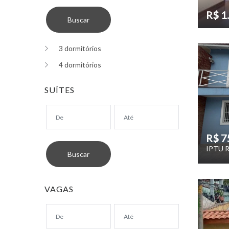
R$ 1
3 dormitórios
4 dormitórios
SUÍTES
R$ 7
IPTU R
VAGAS