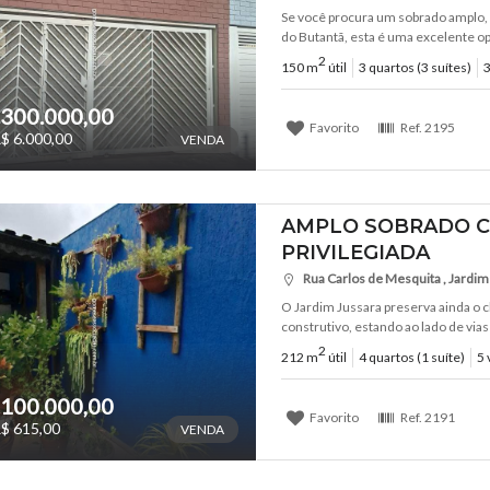
Se você procura um sobrado amplo,
do Butantã, esta é uma excelente op
2
150 m
útil
3 quartos (3 suítes)
3
.300.000,00
Favorito
Ref.
2195
$ 6.000,00
VENDA
AMPLO SOBRADO C
PRIVILEGIADA
Rua Carlos de Mesquita , Jardim 
O Jardim Jussara preserva ainda o 
construtivo, estando ao lado de vias
2
212 m
útil
4 quartos (1 suíte)
5 
.100.000,00
Favorito
Ref.
2191
$ 615,00
VENDA