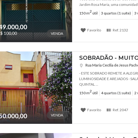
Jardim Rosa Maria, uma comunidade t
2
150 m
útil
3 quartos (1 suíte)
3 
49.000,00
Favorito
Ref.
2132
$ 100,00
VENDA
SOBRADÃO - MUITO
Rua Maria Cecília de Jesus Pache
- ESTE SOBRADO REMETE A ALEGR
LUMINOSIDADE E AREJADOS - SAL
QUINTAL ...
2
150 m
útil
4 quartos (1 suíte)
2 
Favorito
Ref.
2047
50.000,00
VENDA