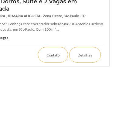
 Dorms, Suíte e 2 Vagas em
iada
, JD MARIA AUGUSTA - Zona Oeste, São Paulo - SP
nhos? Conheça este encantador sobrado na Rua Antonio Cardoso
Augusta, em São Paulo. Com 100 m² ...
vagas
Contato
Detalhes