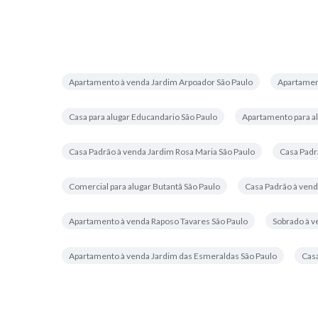
Apartamento à venda Jardim Arpoador São Paulo
Apartamen
Casa para alugar Educandario São Paulo
Apartamento para 
Casa Padrão à venda Jardim Rosa Maria São Paulo
Casa Padr
Comercial para alugar Butantã São Paulo
Casa Padrão à vend
Apartamento à venda Raposo Tavares São Paulo
Sobrado à v
Apartamento à venda Jardim das Esmeraldas São Paulo
Casa