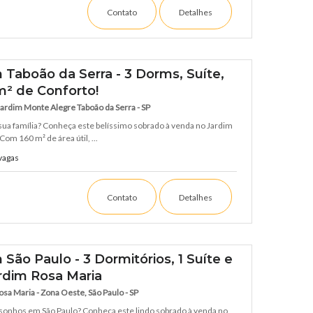
Contato
Detalhes
Taboão da Serra - 3 Dorms, Suíte,
m² de Conforto!
Jardim Monte Alegre Taboão da Serra - SP
a sua família? Conheça este belíssimo sobrado à venda no Jardim
om 160 m² de área útil, ...
vagas
Contato
Detalhes
ão Paulo - 3 Dormitórios, 1 Suíte e
rdim Rosa Maria
osa Maria - Zona Oeste, São Paulo - SP
 sonhos em São Paulo? Conheça este lindo sobrado à venda no