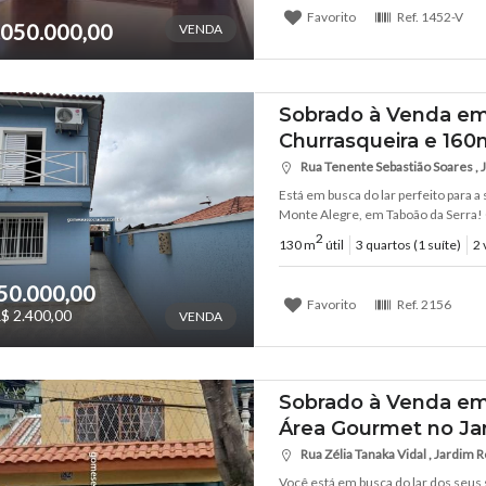
Favorito
Ref.
1452-V
.050.000,00
VENDA
Sobrado à Venda em 
Churrasqueira e 160
Rua Tenente Sebastião Soares , 
Está em busca do lar perfeito para 
Monte Alegre, em Taboão da Serra! C
2
130 m
útil
3 quartos (1 suíte)
2 
50.000,00
Favorito
Ref.
2156
$ 2.400,00
VENDA
Sobrado à Venda em S
Área Gourmet no Ja
Rua Zélia Tanaka Vidal , Jardim R
Você está em busca do lar dos seus