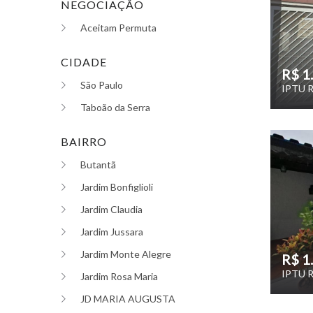
NEGOCIAÇÃO
Aceitam Permuta
CIDADE
R$ 1
São Paulo
IPTU R
Taboão da Serra
BAIRRO
Butantã
Jardim Bonfiglioli
Jardim Claudia
Jardim Jussara
Jardim Monte Alegre
R$ 1
IPTU R
Jardim Rosa Maria
JD MARIA AUGUSTA