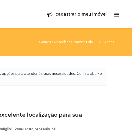
cadastrar o meu imóvel
Gomes e Associadas Imóveis Ltda
Venda
s opções para atender às suas necessidades. Confira abaixo
excelente localização para sua
iglioli - Zona Oeste, São Paulo - SP