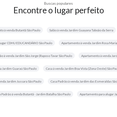
Buscas populares
Encontre o lugar perfeito
to à venda Butantã São Paulo
Salão à venda Jardim Guayana Taboão da Serra
alugar CDHU EDUCANDÁRIO São Paulo
Apartamento à venda Jardim Rosa Maria
ão à venda Jardim São Jorge (Raposo Tavar São Paulo
Apartamento à venda Jard
a Jardim Guaraú São Paulo
Casa à venda Jardim Boa Vista (Zona Oeste) São Pa
enda Jardim Jussara São Paulo
Casa Padrão à venda Jardim das Esmeraldas São
 Padrão à venda Butantã - Jardim Batalha São Paulo
Apartamento para alugar J