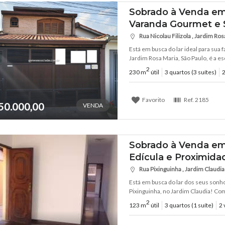
Sobrado à Venda em 
Varanda Gourmet e 
Rua Nicolau Filizola , Jardim Rosa
Está em busca do lar ideal para sua 
Jardim Rosa Maria, São Paulo, é a es
2
230 m
útil
3 quartos (3 suítes)
2
Favorito
Ref.
2185
50.000,00
VENDA
Sobrado à Venda em 
Edícula e Proximid
Rua Pixinguinha , Jardim Claudia 
Está em busca do lar dos seus sonh
Pixinguinha, no Jardim Claudia! Com 
2
123 m
útil
3 quartos (1 suíte)
2 