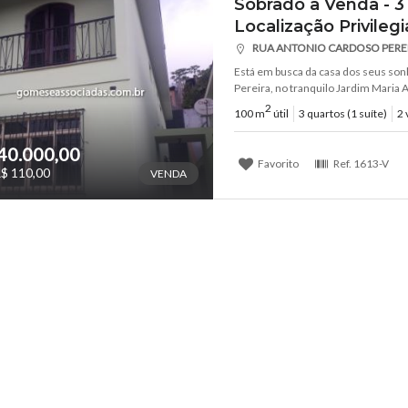
Sobrado à Venda - 3
Localização Privileg
RUA ANTONIO CARDOSO PEREIRA 
Está em busca da casa dos seus so
Pereira, no tranquilo Jardim Maria 
2
100 m
útil
3 quartos (1 suíte)
2 
40.000,00
Favorito
Ref.
1613-V
$ 110,00
VENDA