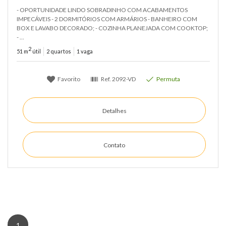
- OPORTUNIDADE LINDO SOBRADINHO COM ACABAMENTOS
IMPECÁVEIS - 2 DORMITÓRIOS COM ARMÁRIOS - BANHEIRO COM
BOX E LAVABO DECORADO; - COZINHA PLANEJADA COM COOKTOP;
- ...
2
51 m
útil
2 quartos
1 vaga
Favorito
Ref.
2092-VD
Permuta
Detalhes
Contato
1