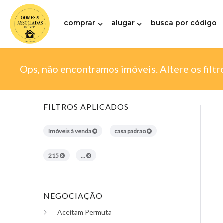
comprar
alugar
busca por código
Ops, não encontramos imóveis. Altere os filtr
FILTROS APLICADOS
Imóveis à venda
casa padrao
215
...
NEGOCIAÇÃO
Aceitam Permuta