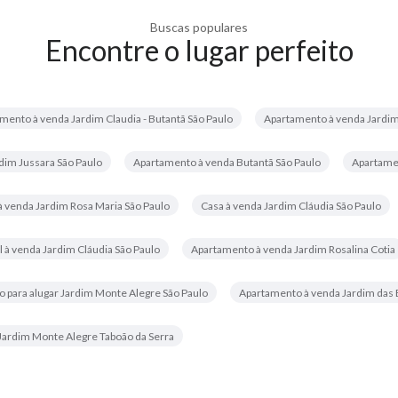
Buscas populares
Encontre o lugar perfeito
mento à venda Jardim Claudia - Butantã São Paulo
Apartamento à venda Jardim
dim Jussara São Paulo
Apartamento à venda Butantã São Paulo
Apartamen
à venda Jardim Rosa Maria São Paulo
Casa à venda Jardim Cláudia São Paulo
 à venda Jardim Cláudia São Paulo
Apartamento à venda Jardim Rosalina Cotia
 para alugar Jardim Monte Alegre São Paulo
Apartamento à venda Jardim das 
Jardim Monte Alegre Taboão da Serra