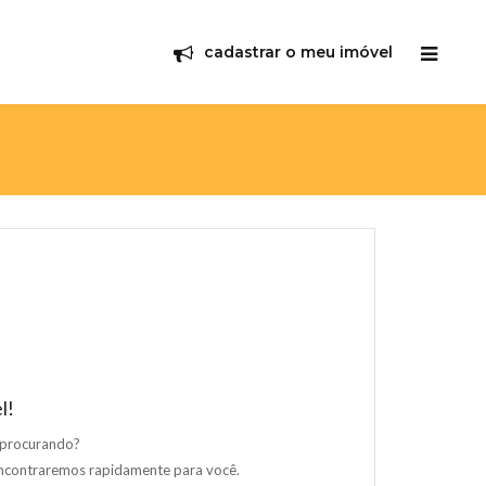
cadastrar o meu imóvel
l!
 procurando?
encontraremos rapidamente para você.