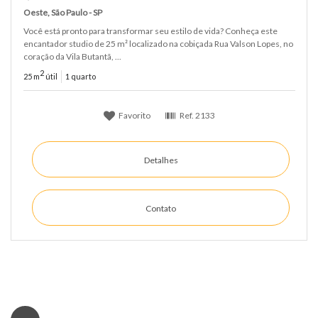
Oeste, São Paulo - SP
Você está pronto para transformar seu estilo de vida? Conheça este
encantador studio de 25 m² localizado na cobiçada Rua Valson Lopes, no
coração da Vila Butantã, ...
2
25 m
útil
1 quarto
Favorito
Ref.
2133
Detalhes
Contato