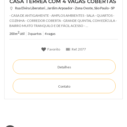
CASA TÉRREA COM 4 VAGAS COBERTAS
Rua Elvira Liberatori , Jardim Arpoador - Zona Oeste, São Paulo - SP
- CASA DE ANTIGAMENTE - AMPLOS AMBIENTES - SALA - QUARTOS -
COZINHA - CORREDOR COBERTA - GRANDE QUINTAL COM EDÍCULA -
BAIRRO MUITO TRANQUILO E DE FÁCIL ACESSO - ...
2
200 m
útil
3 quartos
4 vagas
Favorito
Ref.
2077
Detalhes
Contato