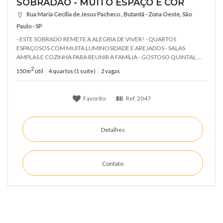
SOBRADÃO - MUITO ESPAÇO E COR
Rua Maria Cecília de Jesus Pacheco , Butantã - Zona Oeste, São
Paulo - SP
- ESTE SOBRADO REMETE A ALEGRIA DE VIVER! - QUARTOS
ESPAÇOSOS COM MUITA LUMINOSIDADE E AREJADOS - SALAS
AMPLAS E COZINHA PARA REUNIR A FAMÍLIA - GOSTOSO QUINTAL ...
2
150 m
útil
4 quartos (1 suíte)
2 vagas
Favorito
Ref.
2047
Detalhes
Contato