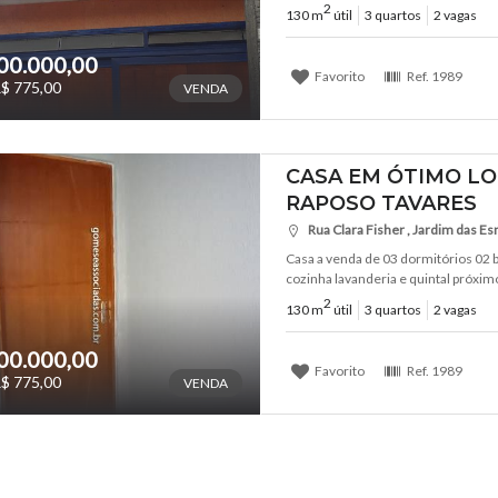
2
130 m
útil
3 quartos
2 vagas
00.000,00
Favorito
Ref.
1989
$ 775,00
VENDA
CASA EM ÓTIMO LO
RAPOSO TAVARES
Rua Clara Fisher , Jardim das Es
Casa a venda de 03 dormitórios 02 ba
cozinha lavanderia e quintal próximo 
2
130 m
útil
3 quartos
2 vagas
00.000,00
Favorito
Ref.
1989
$ 775,00
VENDA