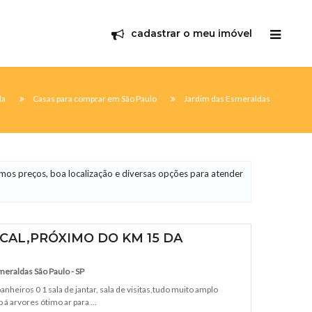
cadastrar o meu imóvel
da
Casas para comprar em São Paulo
Jardim das Esmeraldas
mos preços, boa localização e diversas opções para atender
CAL,PRÓXIMO DO KM 15 DA
meraldas São Paulo - SP
nheiros 0 1 sala de jantar, sala de visitas,tudo muito amplo
á arvores ótimo ar para ...