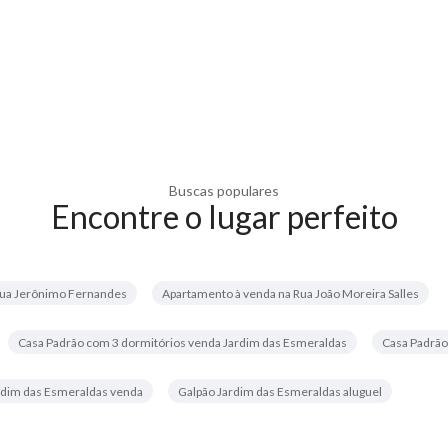
Buscas populares
Encontre o lugar perfeito
 Rua Jerônimo Fernandes
Apartamento à venda na Rua João Moreira Salles
Casa Padrão com 3 dormitórios venda Jardim das Esmeraldas
Casa Padrão
rdim das Esmeraldas venda
Galpão Jardim das Esmeraldas aluguel