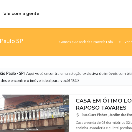
fale com a gente
 Paulo SP
Gomes e Associadas Imóveis Ltda
Ven
ão Paulo - SP
? Aqui você encontra uma seleção exclusiva de imóveis com óti
des e encontre o imóvel ideal para você! 🚀😊
CASA EM ÓTIMO LO
RAPOSO TAVARES
Rua Clara Fisher , Jardim das Es
Casa a venda de 03 dormitórios 02 ba
cozinha lavanderia e quintal próximo 