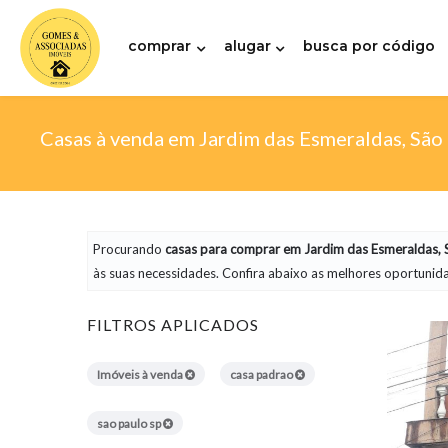
comprar
alugar
busca por código
Casas à venda em Jardim das Esmeraldas, São
Procurando
casas
para comprar em Jardim das Esmeraldas, S
às suas necessidades. Confira abaixo as melhores oportunida
FILTROS APLICADOS
Imóveis à venda
casa padrao
sao paulo sp