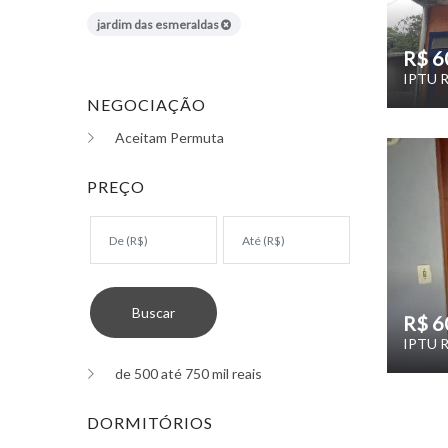
jardim das esmeraldas
R$ 6
IPTU R
NEGOCIAÇÃO
Aceitam Permuta
PREÇO
R$ 6
IPTU R
de 500 até 750 mil reais
DORMITÓRIOS