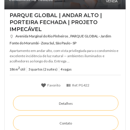
VENDA
PARQUE GLOBAL | ANDAR ALTO |
PORTEIRA FECHADA | PROJETO
IMPECÁVEL
Avenida Marginal do Rio Pinheiros , PARQUE GLOBAL - Jardim
Fonte do Morumbi - Zona Sul, São Paulo - SP
Apartamento em andar alto, com vista privilegiada para o condomínio e
excelente incidência de luz natural — ambientes iluminados e
acolhedores ao longo do dia. Entrega ...
2
186 m
útil
3 quartos (2 suítes)
4 vagas
Favorito
Ref.
PG422
Detalhes
Contato