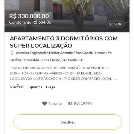
R$ 330.000,00
Condomínio R$ 684,00
VENDA
APARTAMENTO 3 DORMITÓRIOS COM
SUPER LOCALIZAÇÃO
Avenida Engenheiro Heitor Antônio Eiras Garcia , Home Life -
Jardim Esmeralda - Zona Oeste, São Paulo - SP
- SALA COM SACADA E VISTA LIVRE PARA ÁREA DA PISCINA - 3
DORMITÓRIOS COM ARMÁRIOS - COZINHA PLANEJADA -
LOCALIZADO NA EIRAS GARCIA - PRÓXIMO COMÉRCIO LOCAL - ...
2
58 m
útil
3 quartos
1 vaga
Favorito
Ref.
1974-V
Detalhes