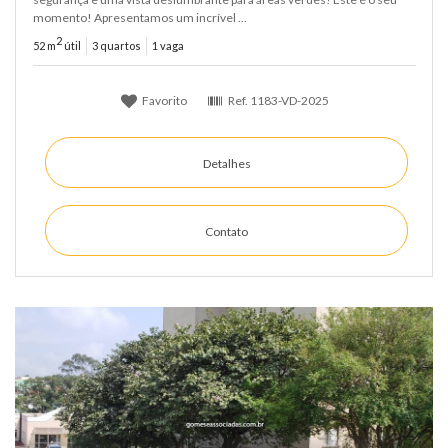
momento! Apresentamos um incrível ...
2
52 m
útil
3 quartos
1 vaga
Favorito
Ref.
1183-VD-2025
Detalhes
Contato