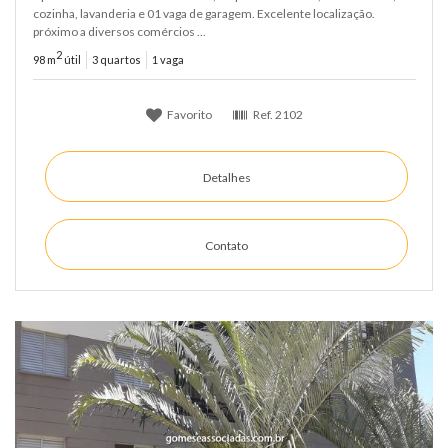
cozinha, lavanderia e 01 vaga de garagem. Excelente localização.
próximo a diversos comércios ...
2
98 m
útil
3 quartos
1 vaga
Favorito
Ref.
2102
Detalhes
Contato