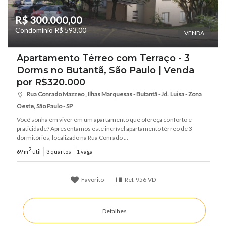
R$ 300.000,00
Condomínio R$ 593,00
VENDA
Apartamento Térreo com Terraço - 3
Dorms no Butantã, São Paulo | Venda
por R$320.000
Rua Conrado Mazzeo , Ilhas Marquesas - Butantã - Jd. Luisa - Zona
Oeste, São Paulo - SP
Você sonha em viver em um apartamento que ofereça conforto e
praticidade? Apresentamos este incrível apartamento térreo de 3
dormitórios, localizado na Rua Conrado ...
2
69 m
útil
3 quartos
1 vaga
Favorito
Ref.
956-VD
Detalhes