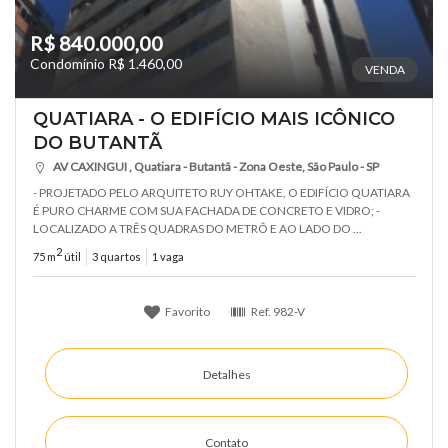
R$ 840.000,00
Condomínio R$ 1.460,00
VENDA
QUATIARA - O EDIFÍCIO MAIS ICÔNICO
DO BUTANTÃ
AV CAXINGUI , Quatiara - Butantã - Zona Oeste, São Paulo - SP
- PROJETADO PELO ARQUITETO RUY OHTAKE, O EDIFÍCIO QUATIARA
É PURO CHARME COM SUA FACHADA DE CONCRETO E VIDRO; -
LOCALIZADO A TRÊS QUADRAS DO METRÔ E AO LADO DO ...
2
75 m
útil
3 quartos
1 vaga
Favorito
Ref.
982-V
Detalhes
Contato