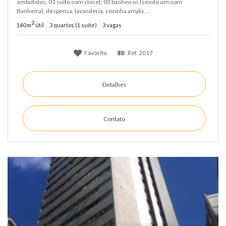
embutidos, 01 suíte com closet, 03 banheiros (sendo um com
Banheira), despensa, lavanderia, cozinha ampla, ...
2
140 m
útil
3 quartos (1 suíte)
3 vagas
Favorito
Ref.
2017
Detalhes
Contato