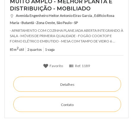
MUITO AMPLO - MELHOR PLANTA E
DISTRIBUIÇÃO - MOBILIADO
Avenida Engenheiro Heitor Antonio Eiras Garcia , Edifício Rosa
Maria - Butantã - Zona Oeste, São Paulo - SP
- APARTAMENTO COM COZINHA PLANEJADA ABERTA INTEGRANDO À
SALA - MÓVEIS DE PRIMEIRA QUALIDADE - FOGÃO COOKTOP E
FORNO ELÉTRICO EMBUTIDO - MESA COM TAMPO DE VIDRO 6 ...
2
85 m
útil
2 quartos
1 vaga
Favorito
Ref.
1189
Detalhes
Contato