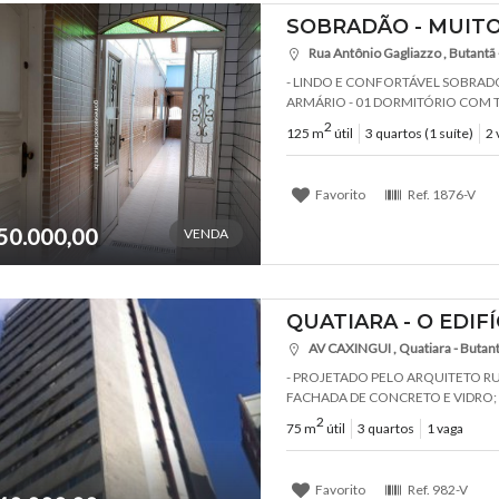
SOBRADÃO - MUIT
Rua Antônio Gagliazzo , Butantã 
- LINDO E CONFORTÁVEL SOBRADO
ARMÁRIO - 01 DORMITÓRIO COM TER
2
125 m
útil
3 quartos (1 suíte)
2 
Favorito
Ref.
1876-V
50.000,00
VENDA
QUATIARA - O EDIF
AV CAXINGUI , Quatiara - Butantã
- PROJETADO PELO ARQUITETO R
FACHADA DE CONCRETO E VIDRO; 
2
75 m
útil
3 quartos
1 vaga
Favorito
Ref.
982-V