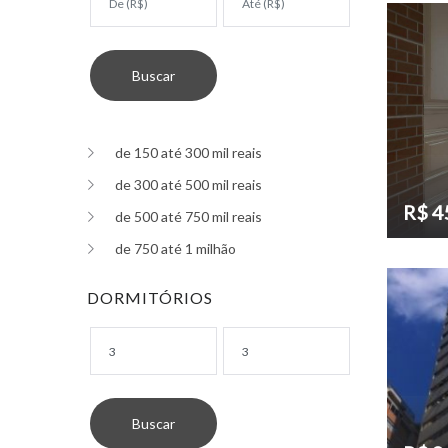
de 150 até 300 mil reais
de 300 até 500 mil reais
R$ 4
de 500 até 750 mil reais
de 750 até 1 milhão
DORMITÓRIOS