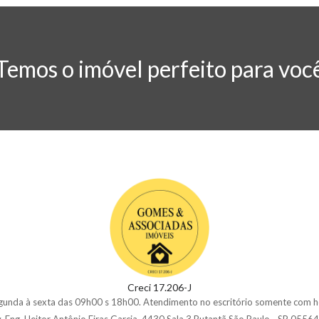
Temos o imóvel perfeito para voc
Creci 17.206-J
gunda à sexta das 09h00 s 18h00. Atendimento no escritório somente com h