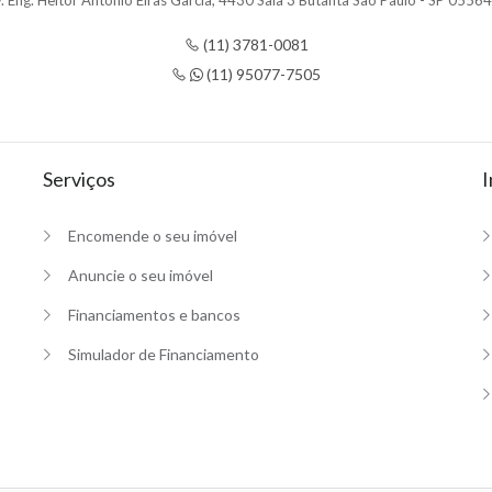
. Eng. Heitor Antônio Eiras Garcia, 4430 Sala 3 Butantã São Paulo - SP 0556
(11) 3781-0081
(11) 95077-7505
Serviços
I
Encomende o seu imóvel
Anuncie o seu imóvel
Financiamentos e bancos
Simulador de Financiamento