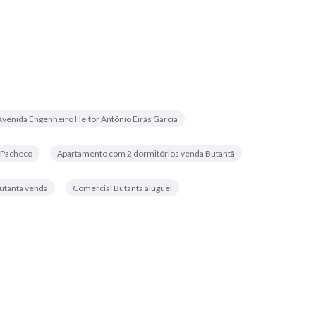
venida Engenheiro Heitor Antônio Eiras Garcia
s Pacheco
Apartamento com 2 dormitórios venda Butantã
utantã venda
Comercial Butantã aluguel