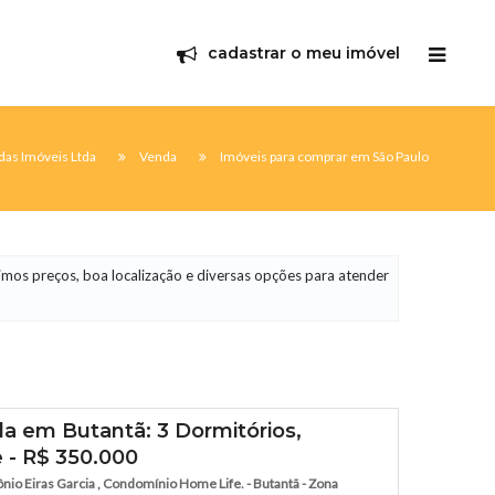
cadastrar o meu imóvel
as Imóveis Ltda
Venda
Imóveis para comprar em São Paulo
imos preços, boa localização e diversas opções para atender
a em Butantã: 3 Dormitórios,
e - R$ 350.000
io Eiras Garcia , Condomínio Home Life. - Butantã - Zona