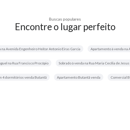
Buscas populares
Encontre o lugar perfeito
 na Avenida Engenheiro Heitor Antonio Eiras Garcia
Apartamento à venda na A
uguel na Rua Francisco Procópio
Sobrado à venda na Rua Maria Cecília de Jesu
 4 dormitórios venda Butantã
Apartamento Butantã venda
Comercial B