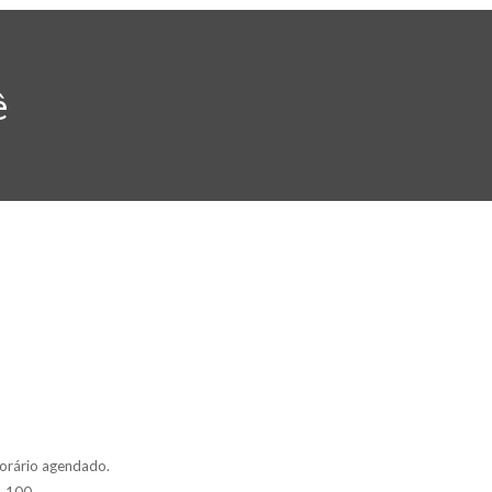
ê
orário agendado.