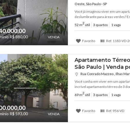
Oeste, São Paulo - SP
Você já imaginou viver em um apar
deslumbrante para áreas verdes? Es
2
52 m
útil
3 quartos
1 vaga
40.000,00
ínio R$ 880,00
VENDA
Favorito
Ref.
1183-VD-2
Apartamento Térreo
São Paulo | Venda p
Rua Conrado Mazzeo , Ilhas Marqu
Você sonha em viver em um apartam
incrível apartamento térreo de 3 dor
2
69 m
útil
3 quartos
1 vaga
00.000,00
Favorito
Ref.
956-VD
ínio R$ 593,00
VENDA