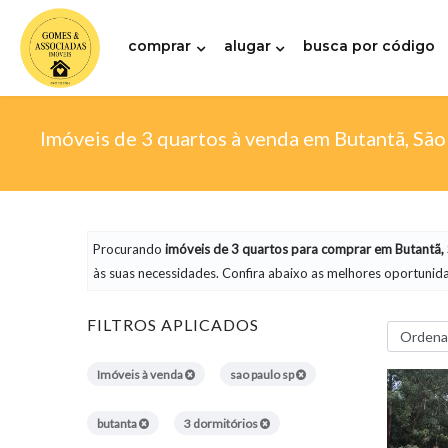
comprar
alugar
busca por código
Imóveis de 3 quartos à venda em Butantã, São
Procurando
imóveis
de 3 quartos para comprar em Butantã, 
às suas necessidades. Confira abaixo as melhores oportunida
FILTROS APLICADOS
Imóveis à venda
sao paulo sp
butanta
3 dormitórios