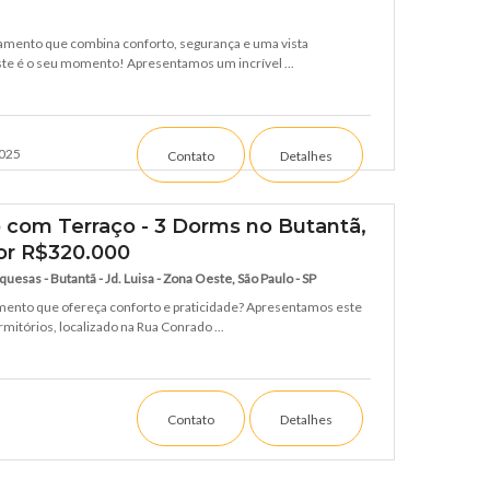
tamento que combina conforto, segurança e uma vista
te é o seu momento! Apresentamos um incrível ...
025
Contato
Detalhes
 com Terraço - 3 Dorms no Butantã,
or R$320.000
esas - Butantã - Jd. Luisa - Zona Oeste, São Paulo - SP
ento que ofereça conforto e praticidade? Apresentamos este
mitórios, localizado na Rua Conrado ...
Contato
Detalhes